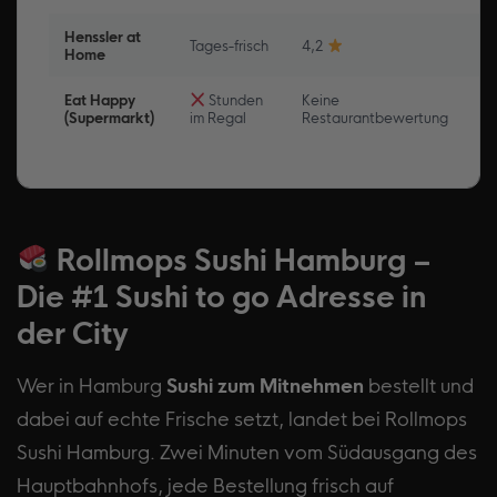
Henssler at
Sp
Tages-frisch
4,2
Home
12
Eat Happy
Stunden
Keine
RE
(Supermarkt)
im Regal
Restaurantbewertung
et
Rollmops Sushi Hamburg –
Die #1 Sushi to go Adresse in
der City
Wer in Hamburg
Sushi zum Mitnehmen
bestellt und
dabei auf echte Frische setzt, landet bei Rollmops
Sushi Hamburg. Zwei Minuten vom Südausgang des
Hauptbahnhofs, jede Bestellung frisch auf