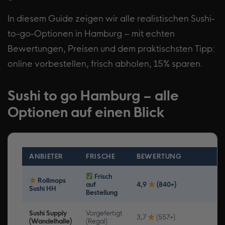
In diesem Guide zeigen wir alle realistischen Sushi-
to-go-Optionen in Hamburg – mit echten
Bewertungen, Preisen und dem praktischsten Tipp:
online vorbestellen, frisch abholen, 15% sparen.
Sushi to go Hamburg – alle
Optionen auf einen Blick
ANBIETER
FRISCHE
BEWERTUNG
A
Frisch
Rollmops
Er
auf
4,9
(840+)
Sushi HH
Str
Bestellung
Sushi Supply
Vorgefertigt
In
3,7
(557+)
(Wandelhalle)
(Regal)
Wa