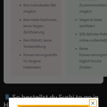
Kein individueller Mix
Zusammenstellu
möglich
möglich
Kein Halal-Nachweis,
Vegan & Halal
keine Vegan-
zertifiziert
Zertifizierung
15% Abholer-Raba
Kein Rabatt, keine
online vorbestell
Vorbestellung
Keine
Konservierungsstoffe
Konservierungsst
für längere
täglich frische
Haltbarkeit
Zutaten
So bestellst du Sushi to go in
Hamburg online vor