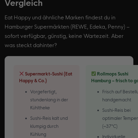
Vergleich
Eat Happy und ähnliche Marken findest du in
Hamburger Supermärkten (REWE, Edeka, Penny) –
sofort verfügbar, günstig, keine Wartezeit. Aber
was steckt dahinter?
Supermarkt-Sushi (Eat
Rollmops Sushi
Happy & Co.)
Hamburg – frisch to g
Vorgefertigt,
Frisch auf Bestel
stundenlang in der
handgemacht
Kühltheke
Sushi-Reis bei
Sushi-Reis kalt und
optimaler Temper
klumpig durch
(~37°C)
Kühlung
Individuelle