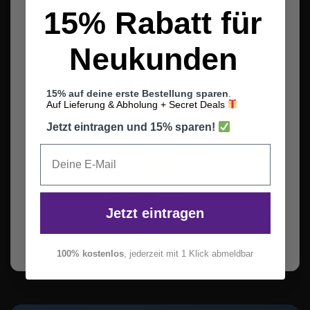
handgemacht – kein Regal, keine Kühltheke.
15% Rabatt für
Neukunden
3
Zum Südausgang
15% auf deine erste Bestellung sparen
.
Auf Lieferung & Abholung + Secret Deals
Hamburger Hauptbahnhof → Südausgang → links
→ Ernst-Merck-Str. 6. ~2 Minuten zu Fuß.
Jetzt eintragen und 15% sparen!
4
Abholen & genießen
Jetzt eintragen
Frisch, warm, fertig.
15% günstiger
als bei der
Lieferung.
100% kostenlos
, jederzeit mit 1 Klick abmeldbar