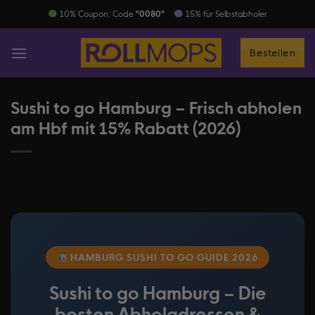
Zum
​ 10% Coupon: Code
"0080"
15% für Selbstabholer
Inhalt
springen
Bestellen
Sushi to go Hamburg – Frisch abholen
am Hbf mit 15% Rabatt (2026)
HAMBURG SUSHI TO GO GUIDE 2026
Sushi to go Hamburg – Die
besten Abholadressen &