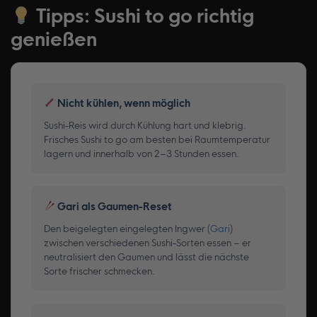
Tipps: Sushi to go richtig
genießen
Nicht kühlen, wenn möglich
Sushi-Reis wird durch Kühlung hart und klebrig.
Frisches Sushi to go am besten bei Raumtemperatur
lagern und innerhalb von 2–3 Stunden essen.
Gari als Gaumen-Reset
Den beigelegten eingelegten Ingwer (
Gari
)
zwischen verschiedenen Sushi-Sorten essen – er
neutralisiert den Gaumen und lässt die nächste
Sorte frischer schmecken.