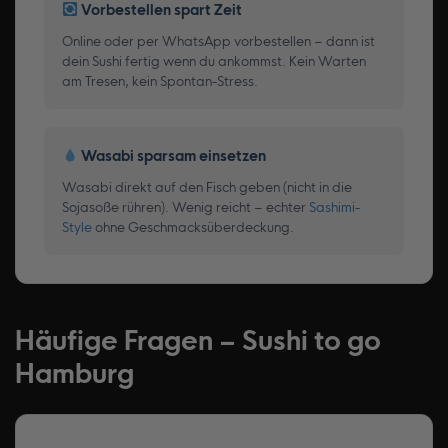
Vorbestellen spart Zeit
Online oder per WhatsApp vorbestellen – dann ist
dein Sushi fertig wenn du ankommst. Kein Warten
am Tresen, kein Spontan-Stress.
Wasabi sparsam einsetzen
Wasabi direkt auf den Fisch geben (nicht in die
Sojasoße rühren). Wenig reicht – echter
Sashimi-
Style
ohne Geschmacksüberdeckung.
Häufige Fragen – Sushi to go
Hamburg