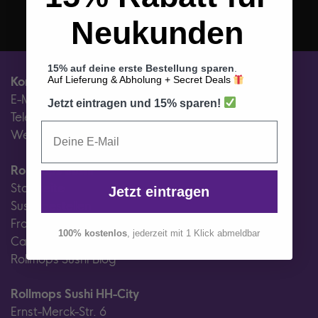
Neukunden
15% auf deine erste Bestellung sparen
.
Auf Lieferung & Abholung + Secret Deals
Kontakt
E-Mail: info@rollmops-sushi.de
Jetzt eintragen und 15% sparen!
Telefon: 040 209 506 08
Web: www.rollmops-sushi.de
Rollmops Sushi
Startseite
Jetzt eintragen
Sushi bestellen
Franchise Partner werden
100% kostenlos
, jederzeit mit 1 Klick abmeldbar
Catering anfragen
Rollmops Sushi Blog
Rollmops Sushi HH-City
Ernst-Merck-Str. 6