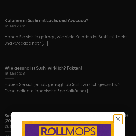
Kalorien in Sushi mit Lachs und Avocado?
16. Mai 2026
Haben Sie sich je gefragt, wie viele Kalorien Ihr Sushi mit Lachs
und Avocado hat? [...]
Wie gesund ist Sushi wirklich? Fakten!
15. Mai 2026
Haben Sie sich jemals gefragt, ob Sushi wirklich gesund ist?
Diese beliebte japanische Spezialität hat [...]
Sushi to go Hamburg – Frisch abholen am Hbf mit 15% Rabatt
(2026)
13. Mai 2026