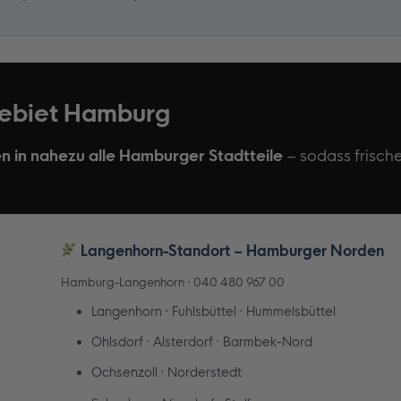
rgebiet Hamburg
en in nahezu alle Hamburger Stadtteile
– sodass frische
Langenhorn-Standort – Hamburger Norden
Hamburg-Langenhorn · 040 480 967 00
Langenhorn · Fuhlsbüttel · Hummelsbüttel
Ohlsdorf · Alsterdorf · Barmbek-Nord
Ochsenzoll · Norderstedt