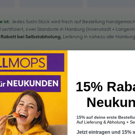
 ist:
Jedes Sushi-Stück wird frisch auf Bestellung handgemach
l zertifiziert, zwei Standorte in Hamburg (Innenstadt + Langenh
 Rabatt bei Selbstabholung
, Lieferung in nahezu alle Hambur
WhatsApp
15% Raba
t & ÖPNV
Neuku
e 6
liegt zentral in der Hamburger Innenstadt – ideal er
15% auf deine erste Bestell
r Hauptbahnhof:
Auf Lieferung & Abholung + S
Jetzt eintragen und 15% 