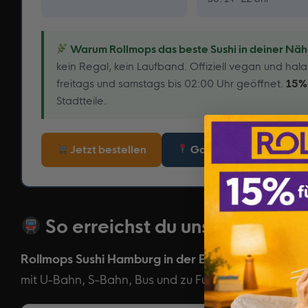
Warum Rollmops das beste Sushi in deiner Nähe
kein Regal, kein Laufband. Offiziell vegan und hala
freitags und samstags bis 02:00 Uhr geöffnet.
15%
Stadtteile.
Jetzt bestellen
Google Maps
So erreichst du uns – Anfahr
Rollmops Sushi Hamburg in der Ernst-Merck-Straß
mit U-Bahn, S-Bahn, Bus und zu Fuß vom Hamburge