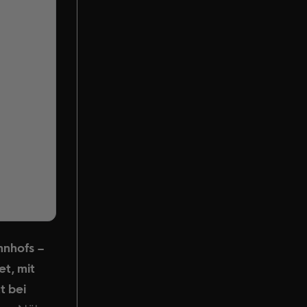
hnhofs –
t, mit
t bei