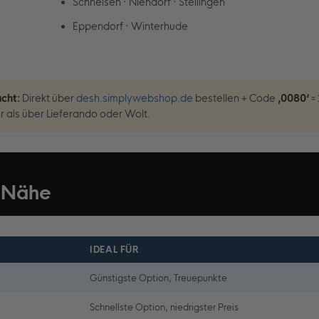
Schnelsen · Niendorf · Stellingen
Eppendorf · Winterhude
acht:
Direkt über
desh.simplywebshop.de
bestellen + Code
‚0080‘
=
r als über Lieferando oder Wolt.
r Nähe
IDEAL FÜR
Günstigste Option, Treuepunkte
Schnellste Option, niedrigster Preis