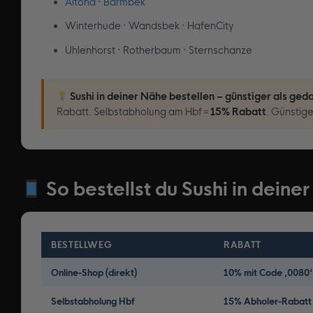
Altona
·
Barmbek
Winterhude · Wandsbek · HafenCity
Uhlenhorst · Rotherbaum · Sternschanze
Sushi in deiner Nähe bestellen – günstiger als ged
Rabatt. Selbstabholung am Hbf =
15% Rabatt
. Günstige
So bestellst du Sushi in deine
BESTELLWEG
RABATT
Online-Shop (direkt)
10% mit Code ‚0080‘
Selbstabholung Hbf
15% Abholer-Rabatt