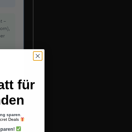
t –
orn),
ger
tt für
nden
reichbar
ung sparen
.
ecret Deals
sparen!