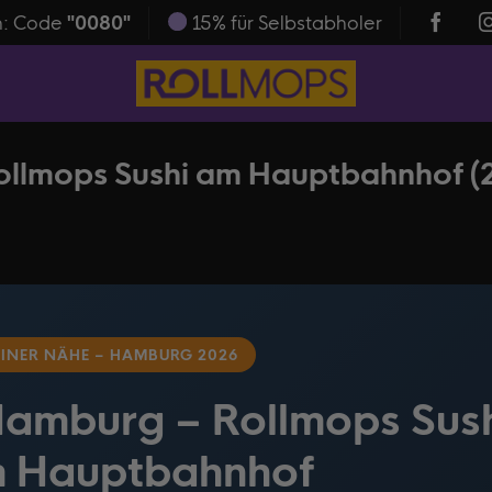
n: Code
"0080"
15% für Selbstabholer
ollmops Sushi am Hauptbahnhof (
EINER NÄHE – HAMBURG 2026
Hamburg – Rollmops Sus
m Hauptbahnhof