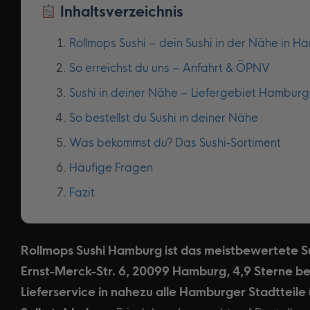
Inhaltsverzeichnis
Rollmops Sushi – dein Sushi in der Nähe in 
So erreichst du uns – Anfahrt & ÖPNV
Sushi in deiner Nähe – Liefergebiet Hamburg
So bestellst du Sushi in deiner Nähe
Was bekommst du? Das Sushi-Sortiment
Häufige Fragen
Fazit
Rollmops Sushi Hamburg ist das meistbewertete 
Ernst-Merck-Str. 6, 20099 Hamburg, 4,9 Sterne be
Lieferservice in nahezu alle Hamburger Stadtteile