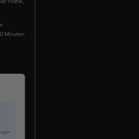
iner Nähe,
en
60 Minuten
ungen