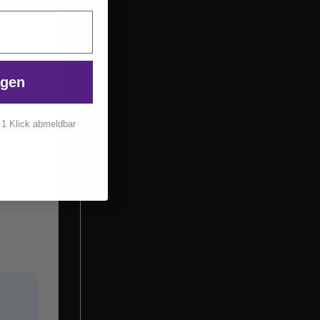
agen
n.
t 1 Klick abmeldbar