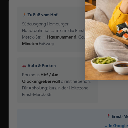
Zu Fuß vom Hbf
U-Bahn
Südausgang Hamburger
U1, U2, U
Hauptbahnhof → links in die Ernst-
Hbf Süd
. 
Merck-Str. →
Hausnummer 6
. Ca.
2
Minuten
Fußweg.
Auto & Parken
Parkhaus
Hbf / Am
Glockengießerwall
direkt nebenan.
Für Abholung: kurz in der Haltezone
Ernst-Merck-Str.
Ernst-M
→ In Google