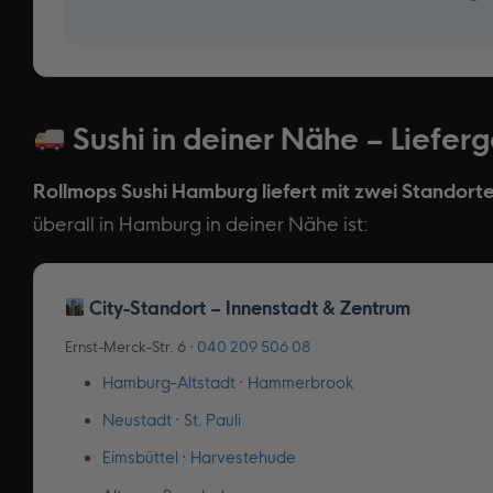
Sushi in deiner Nähe – Liefe
Rollmops Sushi Hamburg liefert mit zwei Standort
überall in Hamburg in deiner Nähe ist:
City-Standort – Innenstadt & Zentrum
Ernst-Merck-Str. 6 ·
040 209 506 08
Hamburg-Altstadt
·
Hammerbrook
Neustadt
·
St. Pauli
Eimsbüttel
·
Harvestehude