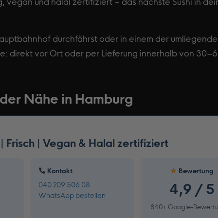
 vegan und halal zertifiziert – das nächste Sushi in de
Hauptbahnhof durchfährst oder in einem der umliegend
he: direkt vor Ort oder per Lieferung innerhalb von 30–
n der Nähe in Hamburg
Frisch | Vegan & Halal zertifiziert
Kontakt
Bewertung
040 209 506 08
4,9 / 5
WhatsApp bestellen
840+ Google-Bewert