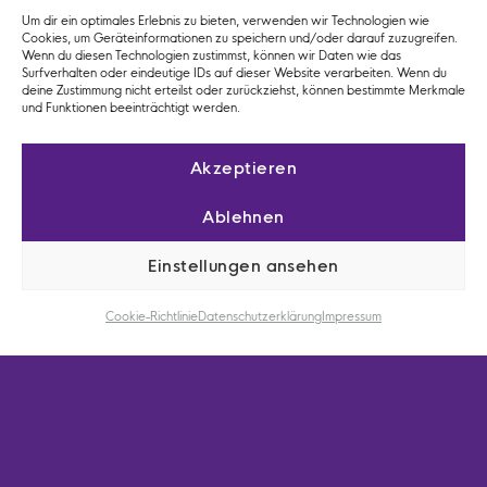
Um dir ein optimales Erlebnis zu bieten, verwenden wir Technologien wie
Rollmops ist großes Sushi mit kleinem Fußabdruck!
Cookies, um Geräteinformationen zu speichern und/oder darauf zuzugreifen.
Wenn du diesen Technologien zustimmst, können wir Daten wie das
Surfverhalten oder eindeutige IDs auf dieser Website verarbeiten. Wenn du
deine Zustimmung nicht erteilst oder zurückziehst, können bestimmte Merkmale
und Funktionen beeinträchtigt werden.
Akzeptieren
Ablehnen
Einstellungen ansehen
Cookie-Richtlinie
Datenschutzerklärung
Impressum